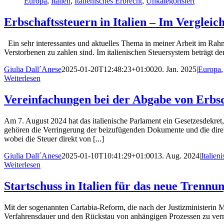
Europa
,
Italien
,
Italienisches Erbrecht
,
Unkategorisiert
Erbschaftssteuern in Italien – Im Verglei
Ein sehr interessantes und aktuelles Thema in meiner Arbeit im Rahme
Verstorbenen zu zahlen sind. Im italienischen Steuersystem beträgt 
Giulia Dall´Anese
2025-01-20T12:48:23+01:00
20. Jan. 2025
|
Europa
Weiterlesen
Vereinfachungen bei der Abgabe von Erbsc
Am 7. August 2024 hat das italienische Parlament ein Gesetzesdekre
gehören die Verringerung der beizufügenden Dokumente und die dire
wobei die Steuer direkt von [...]
Giulia Dall´Anese
2025-01-10T10:41:29+01:00
13. Aug. 2024
|
Italien
Weiterlesen
Startschuss in Italien für das neue Trenn
Mit der sogenannten Cartabia-Reform, die nach der Justizministerin M
Verfahrensdauer und den Rückstau von anhängigen Prozessen zu verr