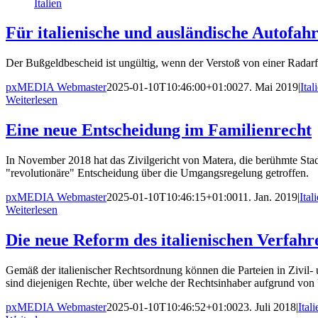
Italien
Für italienische und ausländische Autofahre
Der Bußgeldbescheid ist ungültig, wenn der Verstoß von einer Radarfa
pxMEDIA Webmaster
2025-01-10T10:46:00+01:00
27. Mai 2019
|
Ital
Weiterlesen
Eine neue Entscheidung im Familienrecht
In November 2018 hat das Zivilgericht von Matera, die berühmte Sta
"revolutionäre" Entscheidung über die Umgangsregelung getroffen.
pxMEDIA Webmaster
2025-01-10T10:46:15+01:00
11. Jan. 2019
|
Ital
Weiterlesen
Die neue Reform des italienischen Verfahr
Gemäß der italienischer Rechtsordnung können die Parteien in Zivil-
sind diejenigen Rechte, über welche der Rechtsinhaber aufgrund von
pxMEDIA Webmaster
2025-01-10T10:46:52+01:00
23. Juli 2018
|
Itali