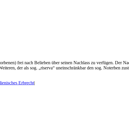
torbenen) frei nach Belieben über seinen Nachlass zu verfügen. Der Nac
 Weiteren, der als sog. „riserva“ uneinschränkbar den sog. Noterben zus
alienisches Erbrecht
|